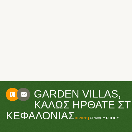
GARDEN VILLAS,
CONTACTS
ΚΑΛΏΣ ΉΡΘΑΤΕ ΣΤ
ΚΕΦΑΛΟΝΙΆΣ
© 2026 |
PRIVACY POLICY