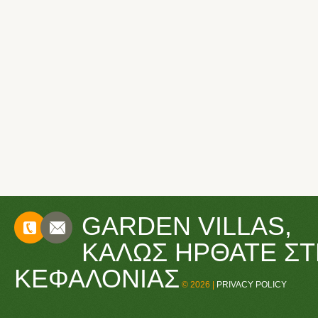
GARDEN VILLAS,
CONTACTS
ΚΑΛΏΣ ΉΡΘΑΤΕ ΣΤ
ΚΕΦΑΛΟΝΙΆΣ
© 2026 |
PRIVACY POLICY